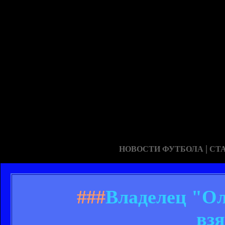
|
НОВОСТИ ФУТБОЛА
СТ
###
Владелец "Ол
вз