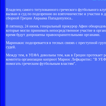
Владелец самого титулованного греческого футбольного кл
вызван в суд по подозрению во взяточничестве и участии в
сборной Греции Авраама Пападопулоса..
В пятницу, 24 июня, генеральный прокурор Афин обнародов
которые могли принимать непосредственное участие в орган
время будут допрошены правоохранительными органами.
Маринакис подозревается в тесных связях с преступной гру
судей.
Между тем, в УЕФА довольны тем, как в Греции протекает р
комитета организации киприот Мариос Лефкаритис: "В УЕФ
помогать греческим футбольным властям".