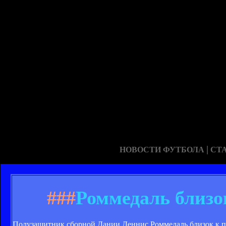
|
НОВОСТИ ФУТБОЛА
СТ
###
Роммедаль близо
Полузащитник сборной Дании Деннис Роммедаль близок к по