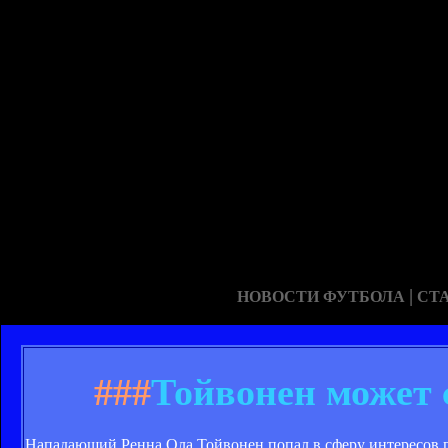
|
НОВОСТИ ФУТБОЛА
СТ
###
Тойвонен может 
Нападающий Ренна Ола Тойвонен попал в сферу интересов г