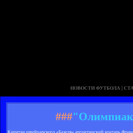
|
НОВОСТИ ФУТБОЛА
СТ
###
"Олимпиако
Капитан швейцарского «Базеля» аргентинский вратарь Фран