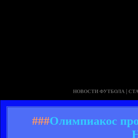
|
НОВОСТИ ФУТБОЛА
СТ
###
Олимпиакос про