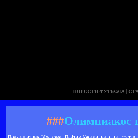
|
НОВОСТИ ФУТБОЛА
СТ
###
Олимпиакос п
Полузащитник "Фулхэма" Пайтим Касами пополнил состав "