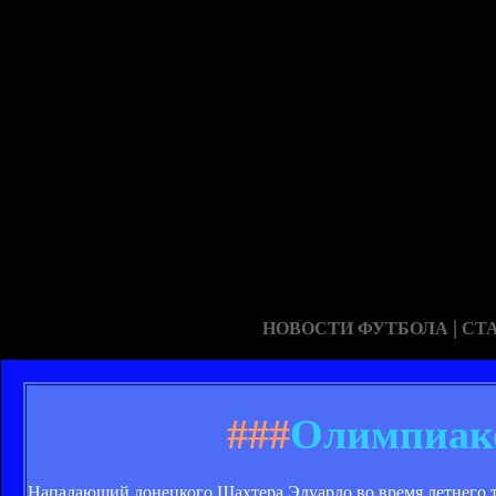
|
НОВОСТИ ФУТБОЛА
СТ
###
Олимпиако
Нападающий донецкого Шахтера Эдуардо во время летнего т