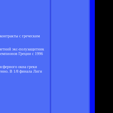
контракты с греческим
летний экс-полузащитник
чемпионов Греции с 1996
нсферного окна греки
енно. В 1/8 финала Лиги