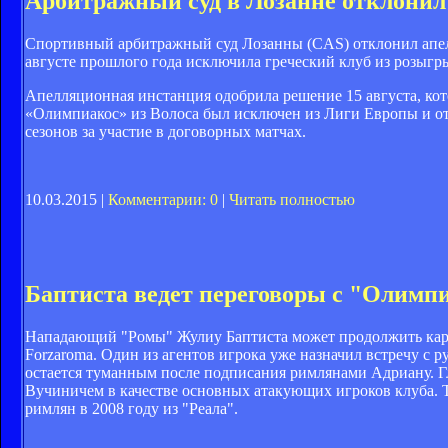
Арбитражный суд в Лозанне отклонил
Спортивный арбитражный суд Лозанны (CAS) отклонил апе
августе прошлого года исключила греческий клуб из розыг
Апелляционная инстанция одобрила решение 15 августа, ко
«Олимпиакос» из Волоса был исключен из Лиги Европы и отс
сезонов за участие в договорных матчах.
10.03.2015 |
Комментарии: 0
|
Читать полностью
Баптиста ведет переговоры с "Олимп
Нападающий "Ромы" Жулиу Баптиста может продолжить карье
Forzaroma. Один из агентов игрока уже назначил встречу с 
остается туманным после подписания римлянами Адриану. Гл
Вучиничем в качестве основных атакующих игроков клуба. Та
римлян в 2008 году из "Реала".