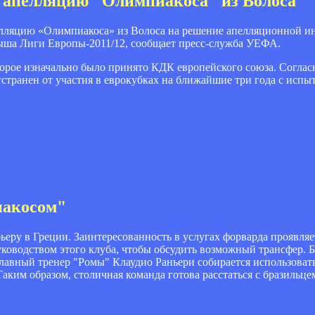
 апелляцию "Олимпиакоса" из Волоса
лляцию «Олимпиакоса» из Волоса на решение апелляционной и
рыша Лиги Европы-2011/12, сообщает пресс-служба УЕФА.
торое изначально было принято КДК европейского союза. Согла
транен от участия в еврокубках на ближайшие три года с испы
иакосом"
ру в Греции. Заинтересованность в услугах форварда проявляе
руководством этого клуба, чтобы обсудить возможный трансфер. 
авный тренер "Ромы" Клаудио Раньери собирается использовать 
ким образом, столичная команда готова расстаться с бразильце