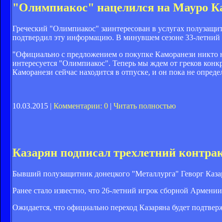
"Олимпиакос" нацелился на Мауро К
Греческий "Олимпиакос" заинтересован в услугах полузащ
подтвердил эту информацию. В минувшем сезоне 33-летний х
"Официально с предложением о покупке Каморанези никто н
интересуется "Олимпиакос". Теперь мы ждем от греков конк
Каморанези сейчас находится в отпуске, и он пока не определ
10.03.2015 |
Комментарии: 0
|
Читать полностью
Казарян подписал трехлетний контра
Бывший полузащитник донецкого "Металлурга" Геворг Казар
Ранее стало известно, что 26-летний игрок сборной Армени
Ожидается, что официально переход Казаряна будет подтвер