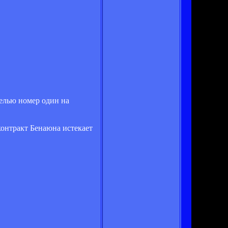
целью номер один на
контракт Бенаюна истекает