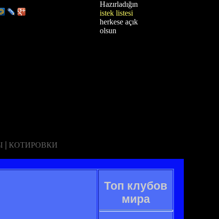
Hazırladığın
istek listesi
herkese açık
olsun
|
Ы
КОТИРОВКИ
Топ клубов
мира