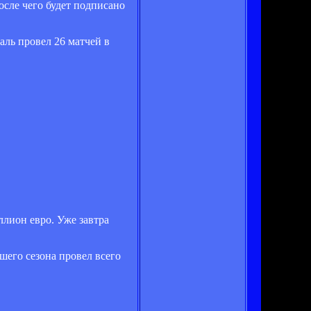
осле чего будет подписано
аль провел 26 матчей в
ллион евро. Уже завтра
шего сезона провел всего