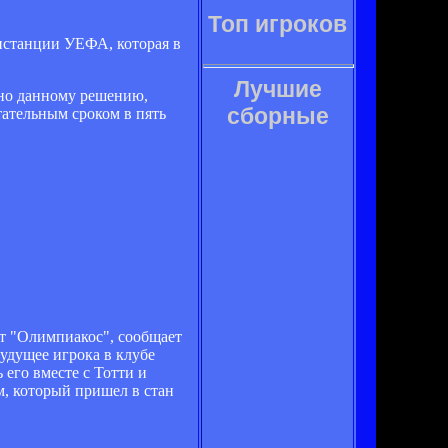
Топ игроков
нстанции УЕФА, которая в
Лучшие
сно данному решению,
сборные
тательным сроком в пять
т "Олимпиакос", сообщает
Будущее игрока в клубе
его вместе с Тотти и
м, который пришел в стан