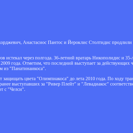
рджевич, Анастасиос Пантос и Йероклис Столтидис продлили 
 истекал через полгода. 36-летний вратарь Никополидис и 35-
009 года. Отметим, что последний выступает за действующих 
-м из "Панатинаикоса".
т защищать цвета "Олимпиакоса" до лета 2010 года. По ходу тра
анее выступавших за "Ривер Плейт" и "Левадиакос" соответств
 с "Челси".