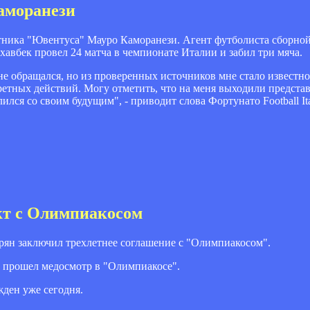
аморанези
итника "Ювентуса" Мауро Каморанези. Агент футболиста сборн
авбек провел 24 матча в чемпионате Италии и забил три мяча.
е обращался, но из проверенных источников мне стало известно
ретных действий. Могу отметить, что на меня выходили предст
ился со своим будущим", - приводит слова Фортунато Football Ita
кт с Олимпиакосом
ян заключил трехлетнее соглашение с "Олимпиакосом".
и прошел медосмотр в "Олимпиакосе".
жден уже сегодня.