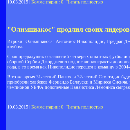
10.03.2015 |
Комментарии: 0
|
Читать полностью
"Олимпиакос" продлил своих лидеров
Игроки "Олимпиакоса" Антониос Никополидис, Предраг Джо
клубом.
Срок предыдущих соглашений четверых опытных футболистов
сборной Сербии Джорджевич подписали контракты до июня 2
года, в то время как Никополидис перешел в команду в 2004
В то же время 31-летний Пантос и 32-летний Столтидис буду
приобрели хавбеков Фернандо Беллуски и Мирнеса Сисича, р
чемпионов УЕФА подопечные Панайотиса Лемониса сыграют
10.03.2015 |
Комментарии: 0
|
Читать полностью