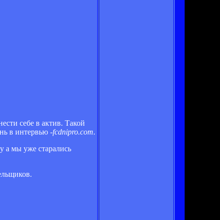
ести себе в актив. Такой
нь в интервью -
fcdnipro.com
.
у а мы уже старались
ельщиков.