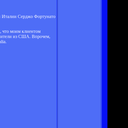
ой Италии Серджо Фортунато
, что моим клиентом
авители из США. Впрочем,
lia.