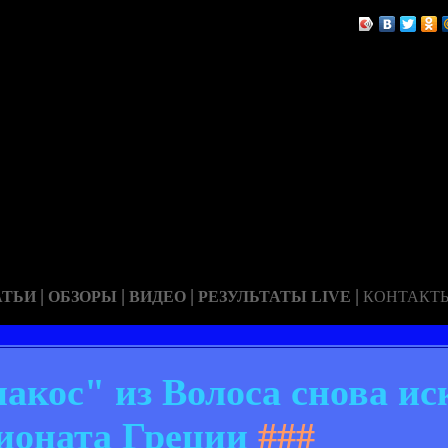
|
|
|
|
АТЬИ
ОБЗОРЫ
ВИДЕО
РЕЗУЛЬТАТЫ LIVE
КОНТАКТ
акос" из Волоса снова и
ионата Греции
###