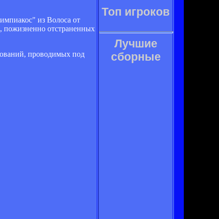
Топ игроков
импиакос" из Волоса от
в, пожизненно отстраненных
Лучшие
нований, проводимых под
сборные