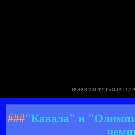
|
НОВОСТИ ФУТБОЛА
СТ
###
"Кавала" и "Олимпи
чемп