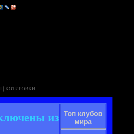
|
Ы
КОТИРОВКИ
Топ клубов
сключены из
мира