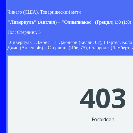
Чикаго (США). Товарищеский матч
"Ливерпуль" (Англия) – "Олимпиакос" (Греция) 1:0 (1:0)
Гол: Стерлинг, 5
"Ливерпуль": Джонс – Г. Джонсон (Келли, 62), Шкртел, Коло 
Джан (Аллен, 46) – Стерлинг (Ибе, 75), Старридж (Ламберт, 