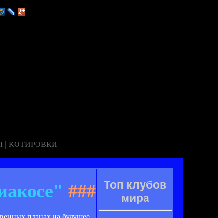
|
Ы
КОТИРОВКИ
Топ клубов
иакосе"
###
мира
твенных планах на будущее.