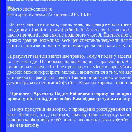
фото sport-express.ru
22 апреля 2010, 18:16
- За руку нікого не ловив, однак знаю, як гравці вміють трен
поєдинку з Таврією низка футболістів Арсеналу зіграли значн
цього причетні люди, які не працюють у клубі. Йдеться про а
деяких гравців. Можливо, весь цей спектакль задумали для то
гіпотеза, доказів не маю. Єдине можу упевнено сказати: Кано
За результат завжди відповідає тренер. Тому я подав у відста
за гру команди. Це нормально, вважаю, це - справедливо. В
залишається серед еліти і не претендує на місце в єврокубка
двобоїв можна перевірити молодь і визначитися з тим, чи зда
Сподіваюся, гравці, які грали з Таврією нижче своїх можлив
демонстрували непоганий футбол. Команда хороша, просто по
- Президент Арсеналу Вадим Рабинович одразу після протис
провалу, ніхто нікуди не поїде. Вам відомо результати вн
- Не був присутній на зборах. У проведенні розслідування я 
явне. Зрештою, всі дізнаються, чому футболісти припускалися
говорив керівництву клубу про те, що виступ деяких футболіс
і не називатиму.