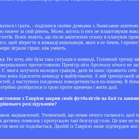
уватися і грати, - поділився своїми думками з
Львівською газетою
о нижче за свій рівень. Може, когось із них не влаштовував мак
гентів. Вони знають, що після закінчення сезону я планував пров
го, щоб зберегти в команді виконавців, яких я не бачив, і приве
ніри зіграли гірше, ніж уміють.
вку. Не хочу, аби була така ситуація в команді. Головний тренер з
 завершальних протистояннях Прем'єр-ліги Арсеналу нічого не з
х. Є змога залучити молодих гравців, дати їм шанс проявити себе
тна вона підсилити команду в майбутньому. А мій тренерський шт
остей, у наступних поєдинках поводитимуться по-іншому. В біль
трібно розібратися із грою проти кримчан і жити далі.
тояння з Таврією закрив своїх футболістів на базі та заявив
утрішнього розслідування?
також зацікавлений. Упевнений, що немає нічого таємного, щоб і
 дитячих помилок і пропускали такі безглузді голи. Це вже не п
тів мені не подобається. Двобій із Таврією лише підтвердив мої