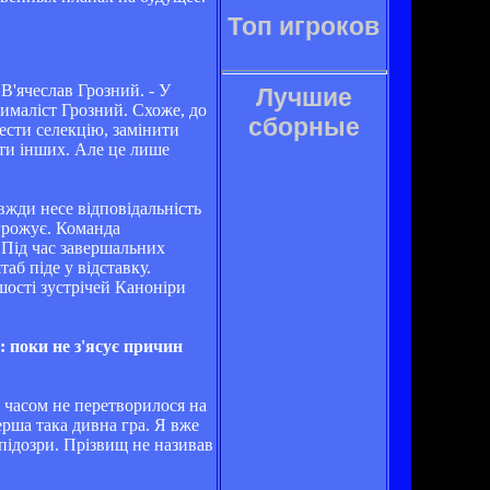
Топ игроков
В'ячеслав Грозний. - У
Лучшие
сималіст Грозний. Схоже, до
сборные
ести селекцію, замінити
сти інших. Але це лише
авжди несе відповідальність
агрожує. Команда
. Під час завершальних
аб піде у відставку.
шості зустрічей Каноніри
: поки не з'ясує причин
з часом не перетворилося на
ерша така дивна гра. Я вже
 підозри. Прізвищ не називав