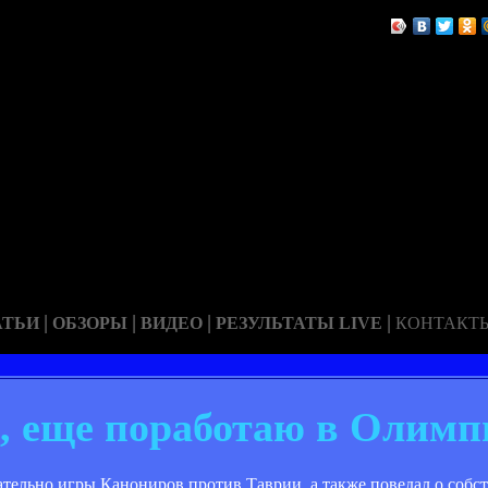
|
|
|
|
АТЬИ
ОБЗОРЫ
ВИДЕО
РЕЗУЛЬТАТЫ LIVE
КОНТАКТ
, еще поработаю в Олимп
ательно игры Канониров против Таврии, а также поведал о собс