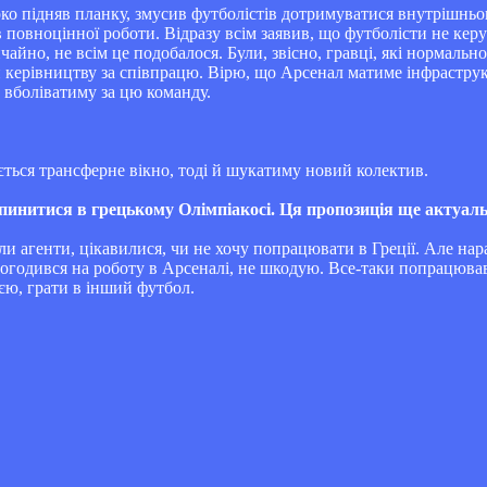
ко підняв планку, змусив футболістів дотримуватися внутрішньо
 повноцінної роботи. Відразу всім заявив, що футболісти не кер
айно, не всім це подобалося. Були, звісно, гравці, які нормальн
ий керівництву за співпрацю. Вірю, що Арсенал матиме інфрастру
и вболіватиму за цю команду.
ється трансферне вікно, тоді й шукатиму новий колектив.
опинитися в грецькому Олімпіакосі. Ця пропозиція ще актуал
 агенти, цікавилися, чи не хочу попрацювати в Греції. Але нараз
огодився на роботу в Арсеналі, не шкодую. Все-таки попрацював 
єю, грати в інший футбол.