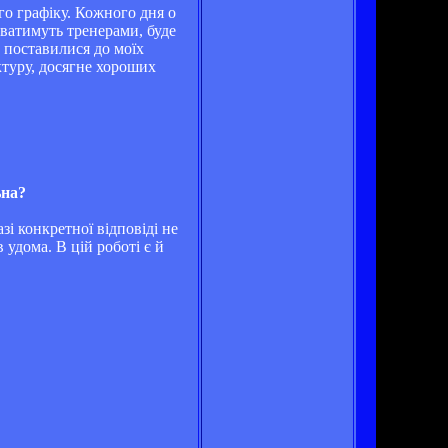
го графіку. Кожного дня о
уватимуть тренерами, буде
о поставилися до моїх
ктуру, досягне хороших
ьна?
і конкретної відповіді не
удома. В цій роботі є й