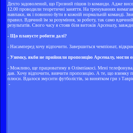
Дехто задоволений, що Грозний пішов із команди. Адже висо
12.00 проводили теоретичні заняття. На тренуваннях вимагав
навпаки, як і повинно бути в кожній нормальній команді. Звич
правил. Вдячний їм за розуміння, за роботу, так само вдячн
результатів. Свого часу я стояв біля витоків Арсеналу, завжд
- Що плануєте робити далі?
- Насамперед хочу відпочити. Завершиться чемпіонат, відкри
- Узимку, якби не прийняли пропозицію Арсеналу, могли 
- Можливо, ще працюватиму в Олімпіакосі. Мені телефонували
дав. Хочу відпочити, вивчити пропозицію. А те, що взимку п
плюси. Вдалося змусити футболістів, за винятком гри з Таврі
-