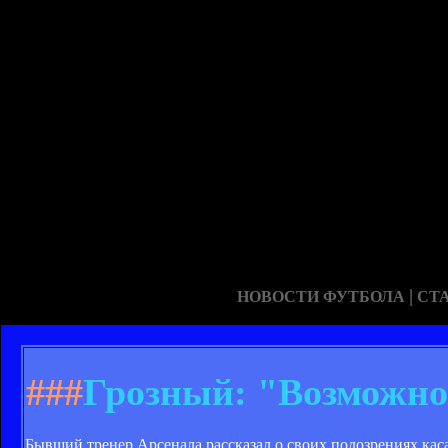
|
НОВОСТИ ФУТБОЛА
СТ
###
Грозный: "Возможно
Бывший тренер Арсенала рассказал о своих подозрениях кас