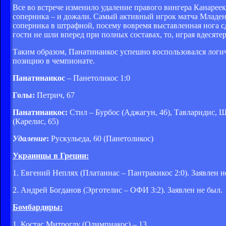
Все во встрече изменило удаление правого вингера Канареек
соперника – и дожали. Самый активный игрок матча Младен 
соперника в штрафной, посему вовремя выставленная нога сд
гости не шли вперед при полных составах, то, играя вдесятер
Таким образом, Панатинаикос успешно воспользовался логи
позицию в чемпионате.
Панатинаикос
– Панетоликос 1:0
Голы:
Петрич, 67
Панатинаикос:
Стил – Бурбос (Аджагун, 46), Тавларидис, Ш
(Карелис, 65)
Удаление
:
Рускульеда, 60 (Панетоликос)
Украинцы в Греции:
1. Евгений Неплях (Платаниас – Пантракикос 2:0). Заявлен н
2. Андрей Богданов (Эрготелис – ОФИ 3:2). Заявлен не был.
Бомбардиры:
1. Костас Митроглу (Олимпиакос) – 13