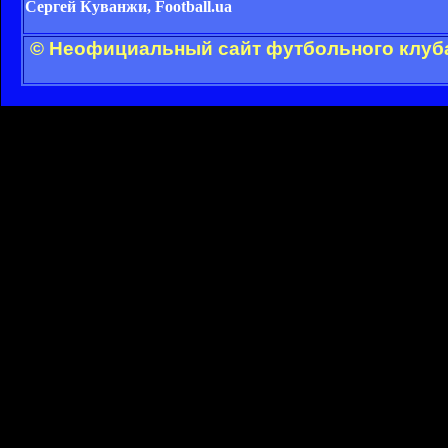
Сергей Куванжи,
Football.
ua
© Неофициальный сайт футбольного клуба