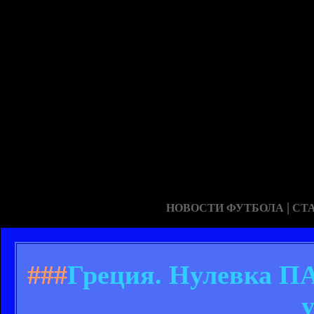
|
НОВОСТИ ФУТБОЛА
СТ
###
Греция. Нулевка П