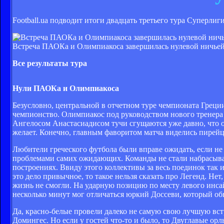
Football.ua подводит итоги двадцать третьего тура Суперлиг
Встреча ПАОКа и Олимпиакоса завершилась нулевой ничьей, 
Все результаты тура
Нули ПАОКа и Олимпиакоса
Безусловно, центральной в отчетном туре чемпионата Греци
чемпионство. Олимпиакос под руководством нового тренера В
Ангелосом Анастасиадисом тучи сгущаются уже давно, что от
желает. Конечно, главным фаворитом матча виделись пирейцы
Любители греческого футбола были вправе ожидать, если не 
проблемами самих ожидающих. Команды не стали набрасыват
построениях. Ввиду этого коллективы за весь поединок так и
это дело привычное, то такое нельзя сказать про Легенд. Не
жизнь не смогли. На ударную позицию по месту левого инс
несколько минут мог отличаться юркий Доссеви, который обы
Да, красно-белые провели далеко не самую свою лучшую вст
Домингес. Но если у гостей что-то и было, то Двуглавые орл