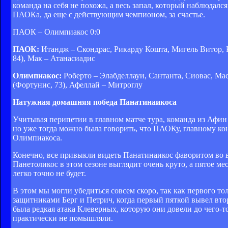
команда на себя не похожа, а весь запал, который наблюдался
ПАОКа, да еще с действующим чемпионом, за счастье.
ПАОК – Олимпиакос 0:0
ПАОК:
Итандж – Скондрас, Рикарду Кошта, Мигель Витор, Ра
84), Мак – Атанасиадис
Олимпиакос:
Роберто – Элабделлауи, Сантанта, Сиовас, Ма
(Фортунис, 73), Афеллай – Митроглу
Натужная домашняя победа Панатинаикоса
Учитывая перипетии в главном матче тура, команда из Афин н
но уже тогда можно была говорить, что ПАОКу, главному кон
Олимпиакоса.
Конечно, все привыкли видеть Панатинаикос фаворитом во вс
Панетоликос в этом сезоне выглядит очень круто, а пятое ме
легко точно не будет.
В этом мы могли убедиться совсем скоро, так как первого то
защитниками Берг и Петрич, когда первый пяткой вывел втор
была редкая атака Клеверных, которую они довели до чего-то
практически не помышляли.