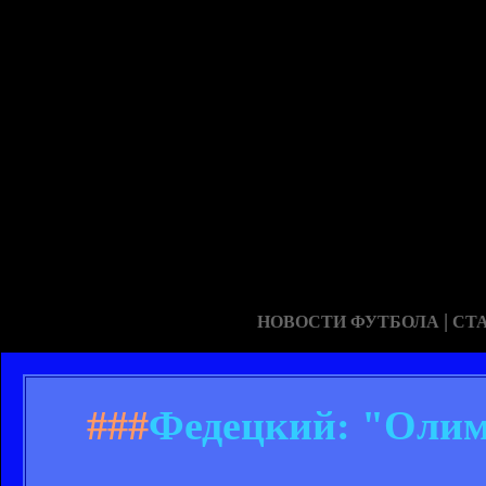
|
НОВОСТИ ФУТБОЛА
СТ
###
Федецкий: "Олим