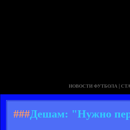
|
НОВОСТИ ФУТБОЛА
СТ
###
Дешам: "Нужно пер