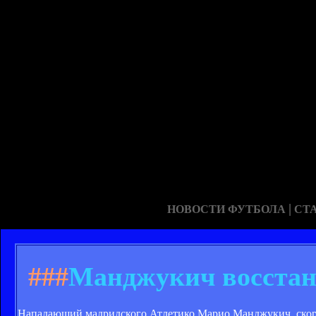
|
НОВОСТИ ФУТБОЛА
СТ
###
Манджукич восстан
Нападающий мадридского Атлетико Марио Манджукич, скоре