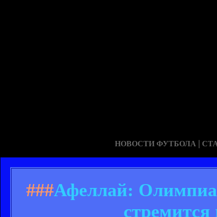
|
НОВОСТИ ФУТБОЛА
СТ
###
Афеллай: Олимпиак
стремится