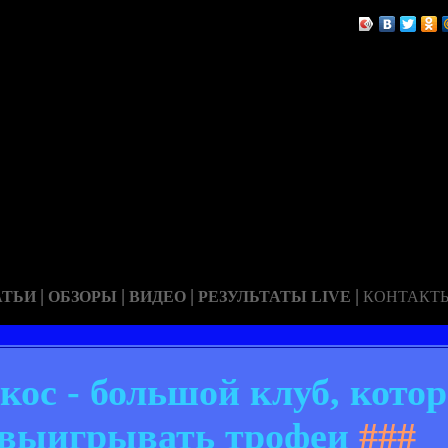
|
|
|
|
АТЬИ
ОБЗОРЫ
ВИДЕО
РЕЗУЛЬТАТЫ LIVE
КОНТАКТ
ос - большой клуб, котор
 выигрывать трофеи
###