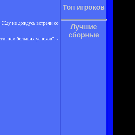
Топ игроков
. Жду не дождусь встречи со
Лучшие
сборные
стигнем больших успехов", -