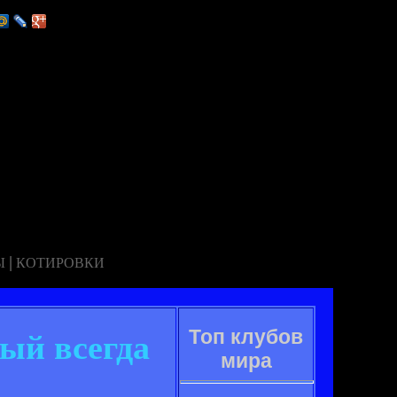
|
Ы
КОТИРОВКИ
Топ клубов
ый всегда
мира