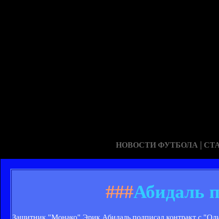
|
НОВОСТИ ФУТБОЛА
СТ
###
Абидаль 
Защитник "Монако" Эрик Абидаль подписал контракт с "Олим